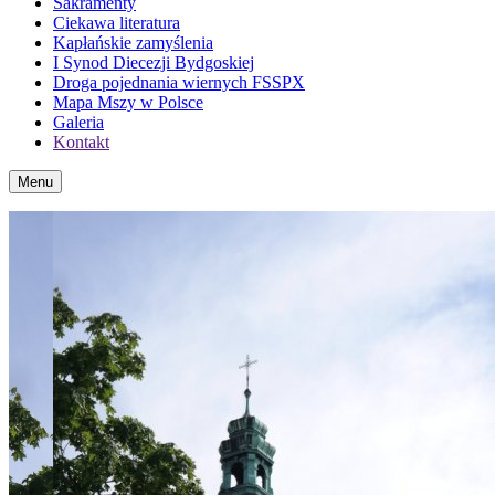
Sakramenty
Ciekawa literatura
Kapłańskie zamyślenia
I Synod Diecezji Bydgoskiej
Droga pojednania wiernych FSSPX
Mapa Mszy w Polsce
Galeria
Kontakt
Menu