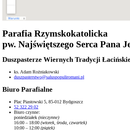
Parafia Rzymskokatolicka
pw. Najświętszego Serca Pana J
Duszpasterze Wiernych Tradycji Łacińskie
ks. Adam Rożniakowski
duszpasterstwo@saluspopuliromani.pl
Biuro Parafialne
Plac Piastowski 5, 85-012 Bydgoszcz
52 322 29 02
Biuro czynne:
poniedziałek
(nieczynne)
16:00 – 18:00
(wtorek, środa, czwartek)
10:00 – 12:00
(piątek)