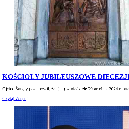
KOŚCIOŁY JUBILEUSZOWE DIECEZJ
Ojciec Święty postanowił, że: (…) w niedzielę 29 grudnia 2024 r., w
Czytaj Więcej