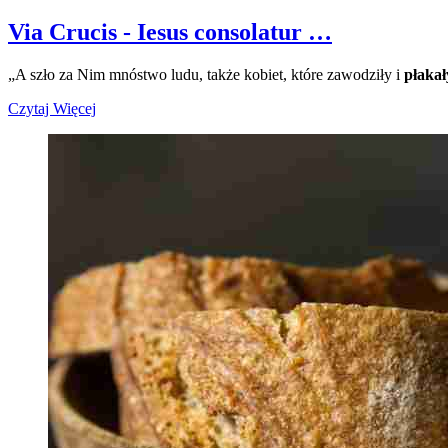
Via Crucis - Iesus consolatur …
„A szło za Nim mnóstwo ludu, także kobiet, które zawodziły i
płaka
Czytaj Więcej