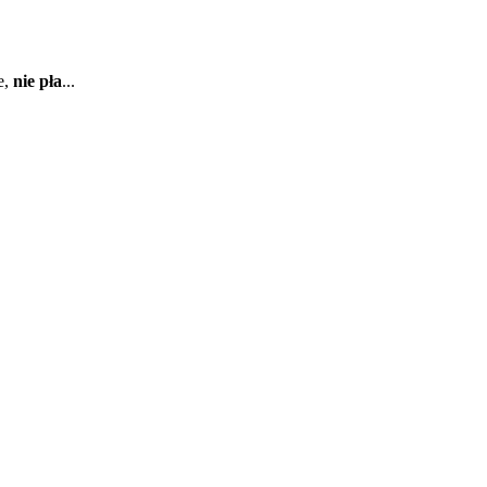
e,
nie pła
...