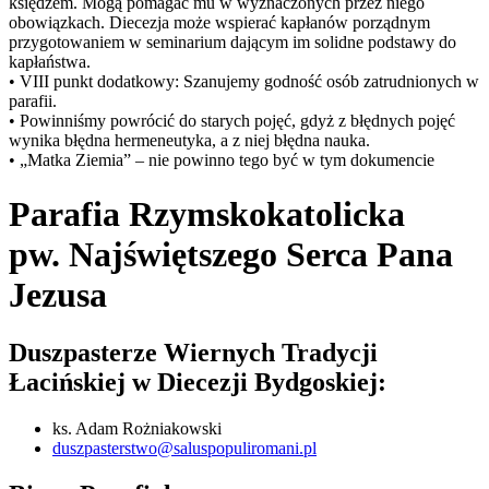
księdzem. Mogą pomagać mu w wyznaczonych przez niego
obowiązkach. Diecezja może wspierać kapłanów porządnym
przygotowaniem w seminarium dającym im solidne podstawy do
kapłaństwa.
• VIII punkt dodatkowy: Szanujemy godność osób zatrudnionych w
parafii.
• Powinniśmy powrócić do starych pojęć, gdyż z błędnych pojęć
wynika błędna hermeneutyka, a z niej błędna nauka.
• „Matka Ziemia” – nie powinno tego być w tym dokumencie
Parafia Rzymskokatolicka
pw. Najświętszego Serca Pana
Jezusa
Duszpasterze Wiernych Tradycji
Łacińskiej w Diecezji Bydgoskiej:
ks. Adam Rożniakowski
duszpasterstwo@saluspopuliromani.pl