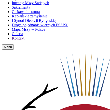
Intencje Mszy Świętych
Sakramenty
Ciekawa literatura
Kapłańskie zamyślenia
I Synod Diecezji Bydgoskiej
Droga pojednania wiernych FSSPX
Mapa Mszy w Polsce
Galeria
Kontakt
Menu