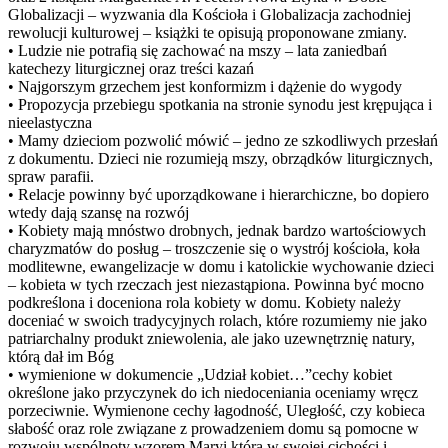
Globalizacji – wyzwania dla Kościoła i Globalizacja zachodniej
rewolucji kulturowej – książki te opisują proponowane zmiany.
• Ludzie nie potrafią się zachować na mszy – lata zaniedbań
katechezy liturgicznej oraz treści kazań
• Najgorszym grzechem jest konformizm i dążenie do wygody
• Propozycja przebiegu spotkania na stronie synodu jest krępująca i
nieelastyczna
• Mamy dzieciom pozwolić mówić – jedno ze szkodliwych przesłań
z dokumentu. Dzieci nie rozumieją mszy, obrządków liturgicznych,
spraw parafii.
• Relacje powinny być uporządkowane i hierarchiczne, bo dopiero
wtedy dają szansę na rozwój
• Kobiety mają mnóstwo drobnych, jednak bardzo wartościowych
charyzmatów do posług – troszczenie się o wystrój kościoła, koła
modlitewne, ewangelizacje w domu i katolickie wychowanie dzieci
– kobieta w tych rzeczach jest niezastąpiona. Powinna być mocno
podkreślona i doceniona rola kobiety w domu. Kobiety należy
doceniać w swoich tradycyjnych rolach, które rozumiemy nie jako
patriarchalny produkt zniewolenia, ale jako uzewnętrznię natury,
którą dał im Bóg
• wymienione w dokumencie „Udział kobiet…”cechy kobiet
określone jako przyczynek do ich niedoceniania oceniamy wręcz
porzeciwnie. Wymienone cechy łagodność, Uległość, czy kobieca
słabość oraz role związane z prowadzeniem domu są pomocne w
rozwoju wspólnoty wzorem Maryi która w swojej cichości i