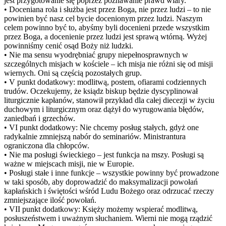
jest przygotowanie się poprzez poznawanie prawd wiary.
• Doceniana rola i służba jest przez Boga, nie przez ludzi – to nie
powinien być nasz cel bycie docenionym przez ludzi. Naszym
celem powinno być to, abyśmy byli docenieni przede wszystkim
przez Boga, a docenienie przez ludzi jest sprawą wtórną. Wyżej
powinniśmy cenić osąd Boży niż ludzki.
• Nie ma sensu wyodrębniać grupy niepełnosprawnych w
szczególnych misjach w kościele – ich misja nie różni się od misji
wiernych. Oni są częścią pozostałych grup.
• V punkt dodatkowy: modlitwą, postem, ofiarami codziennych
trudów. Oczekujemy, że ksiądz biskup będzie dyscyplinował
liturgicznie kapłanów, stanowił przykład dla całej diecezji w życiu
duchowym i liturgicznym oraz dążył do wyrugowania błędów,
zaniedbań i grzechów.
• VI punkt dodatkowy: Nie chcemy posług stałych, gdyż one
radykalnie zmniejszą nabór do seminariów. Ministrantura
ograniczona dla chłopców.
• Nie ma posługi świeckiego – jest funkcja na mszy. Posługi są
ważne w miejscach misji, nie w Europie.
• Posługi stałe i inne funkcje – wszystkie powinny być prowadzone
w taki sposób, aby doprowadzić do maksymalizacji powołań
kapłańskich i świętości wśród Ludu Bożego oraz odrzucać rzeczy
zmniejszające ilość powołań.
• VII punkt dodatkowy: Księży możemy wspierać modlitwą,
posłuszeństwem i uważnym słuchaniem. Wierni nie mogą rządzić