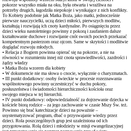
pokorze wszystko miała na oku, była otwarta i wrażliwa na
potrzeby drugich, łagodziła niepokoje i wynikające z nich konflikty.
To Kobiety podobnie jak Matka Boża, jako matki, jednocześnie
pierwsze nauczycielki, uczą dzieci miłości, pierwszych modlitw,
kształtują i rozwijają ich cnoty kardynalne. Po osiągnięciu przez
dzieci wieku nastoletniego powinny z pokorą i zaufaniem dalsze
kształtowanie duchowe i rozwijanie cnót swoich pociech przekazać
kompetentnym pasterzom oraz ojcom. Same w skrytości i modlitwie
doglądać rozwoju młodych.
• Relacja z Bogiem powinna opierać się na pokorze, a nie na
równości w rozumieniu innej niż cnota sprawiedliwości, zazdrości i
żądzy władzy
• Matka Boża wzorem dla kobiety
• W dokumencie nie ma słowa o cnocie, wyłącznie o charyzmatach.
• III punkt dodatkowy: osoby świeckie w procesie rozeznawania
wspólnotowego powinny uczestniczyć w duchu pokory,
posłuszeństwa i świadomości hierarchiczności kościoła oraz
swojego miejsca w tej hierarchii.
• IV punkt dodatkowy: odpowiedzialność za dojrzewanie dziecka w
kościele biorą rodzice – za jego zachowanie w czasie Mszy Św. też.
Powinno się brać katechizacje dzieci na poważnie –
usystematyzować program, dbać o przyswajanie wiedzy przez
dzieci. Rola poszczególnych grup jest uzależniona od ich
przygotowania. Rolą dzieci i młodzieży w misji ewangelizacyjnej