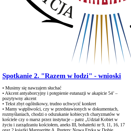
Spotkanie 2. "Razem w łodzi" - wnioski
• Musimy się nawzajem słuchać
• Akcent antyaborcyjny i potępienie eutanazji w akapicie 54’ –
pozytywny akcent
• Tekst zbyt ogólnikowy, trudno uchwycić konkret
• Mamy wątpliwości, czy w przedstawionych w dokumentach,
rozmyślaniach, chodzi o odszukanie kobiecych charyzmatów w
kościele czy o marsz przez instytucje – patrz „Udział Kobiet w
życiu i zarządzaniu kościołem, aneks III, bohaterki nr 9, 11, 16, 17
oraz 2 książki Margueritte A. Peeters: Nowa Etyka w Dobie